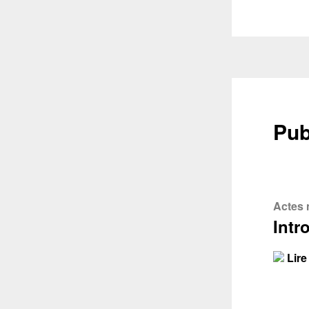
Récupéra
Pub
Actes 
Intr
Lire 