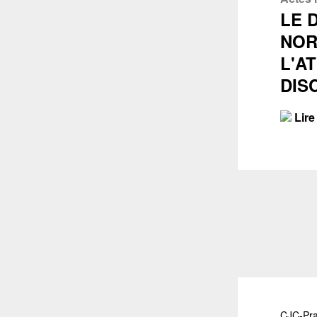
LE 
NOR
L'A
DIS
Lire 
CJC-Pra