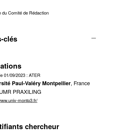
 du Comité de Rédaction
-clés
—
iations
le 01/09/2023 :
ATER
, France
sité Paul-Valéry Montpellier
| UMR PRAXILING
/www.univ-montp3.fr/
tifiants chercheur
cter