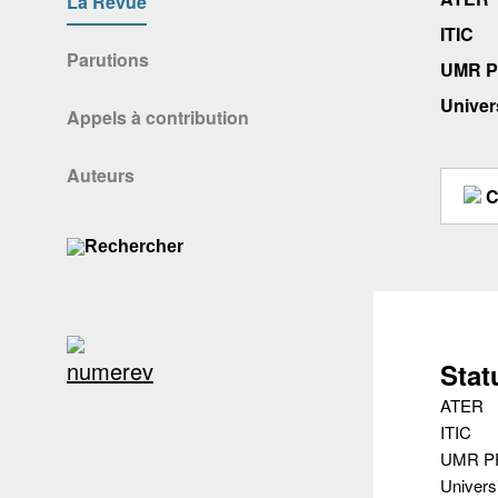
La Revue
ITIC
Parutions
UMR P
Univer
Appels à contribution
Auteurs
C
Stat
ATER
ITIC
UMR P
Universi