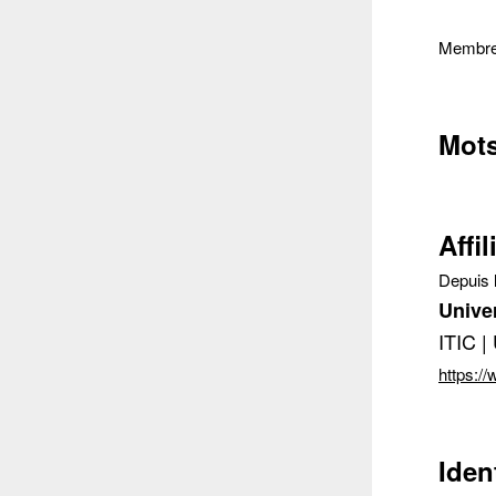
Membre
Mots
Affil
Depuis 
Univer
ITIC 
https:/
Iden
Conta