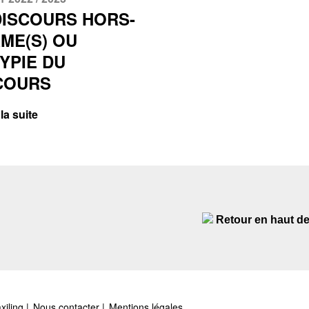
DISCOURS HORS-
ME(S) OU
TYPIE DU
COURS
la suite
Retour en haut d
xiling
Nous contacter
Mentions légales