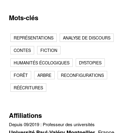
Mots-clés
REPRÉSENTATIONS
ANALYSE DE DISCOURS
CONTES
FICTION
HUMANITÉS ÉCOLOGIQUES
DYSTOPIES
FORÊT
ARBRE
RECONFIGURATIONS
Contacter
Fermer
RÉÉCRITURES
Récupération de l'adresse e-mail
Affiliations
Depuis 09/2019 :
Professeur des universités
, France
Université Paul-Valéry Montpellier